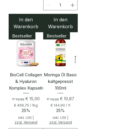
,
4
2
p
In den
In den
r
Warenkorb
Warenkorb
o
1
Bestseller
Bestseller
K
i
l
o
g
r
a
m
m
BioCell Collagen
Moringa Öl Basic
& Hyaluron
kaltgepresst
Komplex Kapseln
100ml
Standardpreis
Sale-Preis
Standardpreis
Sale-Preis
€ 15,00
€ 10,87
€ 19,99
€ 14,49
€ 499,75
/
1kg
€ 144,90
/
1l
€
€
25%
25%
inkl. USt
|
inkl. USt
|
4
1
zzgl. Versand
zzgl. Versand
9
4
9
4