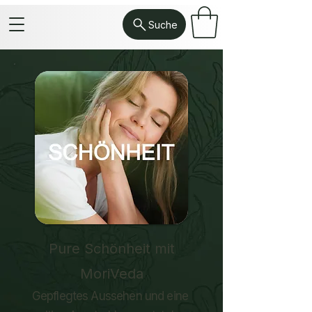
Suche
Pure Schönheit mit
MoriVeda
Gepflegtes Aussehen und eine 