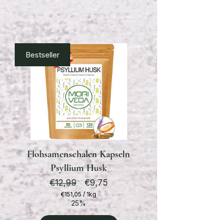
Von Kunden geliebt, für dich gemacht!
Bestseller
Flohsamenschalen Kapseln
Psyllium Husk
Standardpreis
Preis
€12,99
€9,75
€151,05
/
1kg
€151,05
25%
pro
1