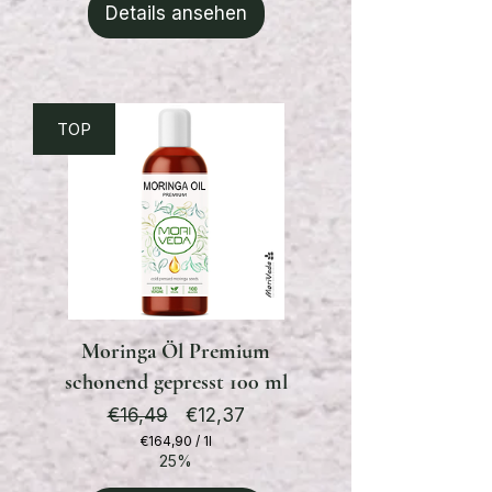
Details ansehen
Kilogramm
TOP
Moringa Öl Premium
schonend gepresst 100 ml
Standardpreis
Preis
€16,49
€12,37
€164,90
/
1l
€164,90
25%
pro