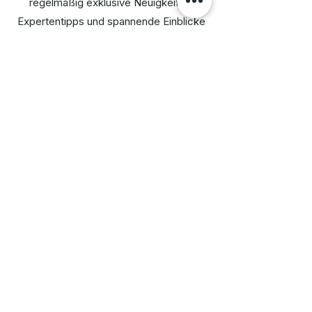
regelmäßig exklusive Neuigkeiten,
Expertentipps und spannende Einblicke
direkt in Ihr Postfach. Verpassen Sie
keine Trends mehr und profitieren Sie
von Sonderaktionen,
Veranstaltungsankündigungen und
Hintergrundberichten – kostenlos und
unverbindlich.
E-Mail:
Jetzt Anmelden