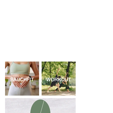
VIELFÄLTIGE
PRODUKTAUSWAHL
Unser Sortiment umfasst eine breite
Auswahl an
Nahrungsergänzungsmitteln.
Entdecken Sie die Vielfalt und finden
Sie die Produkte, die perfekt zu
Ihrem individuellen Lebensstil
passen.