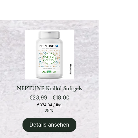
BESTSELLER
NEPTUNE Krillöl Softgels
Standardpreis
Preis
€23,99
€18,00
€374,84
/
1kg
€374,84
25%
pro
1
Details ansehen
Kilogramm